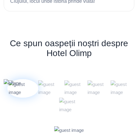
Hotel Olimp
este o alegere excelenta pentru oamenii de
afaceri care
viziteaza Cluj-Napoca.
Am fost impresionat de
facilitatile excelente, precum
accesul la internet wireless
,
sala de fitness (se pot percepe taxe suplimentare)
,
restaurantul
si
parcarea gratuita
. Iar Serviciile excelente
au facut ca sejurul meu sa fie cat mai placut.
Georgian P.