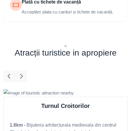
Turnul Croitorilor
1.8km -
Bijuteria arhitecturala medievala din centrul
Clujului, locul unde istoria prinde viata!
Ce spun oaspeții noștri despre
Hotel Olimp