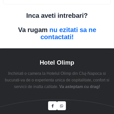
Hotel Olimp
Inchiriati o camera la Hotelul Olimp din Cluj-Napoca si
bucurati-va de o experienta unica de ospitalitate, confort si
servicii de inalta calitate.
Va asteptam cu drag!
Politica de Confidentialitate
Termeni si Conditii
Politica privind Cookies
Despre Noi
Camere
Contact
Aveti o intrebare?
Aveti o intrebare?
+40740116699
office@hotel-olimp.ro