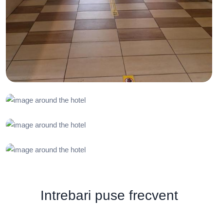
Intrebari puse frecvent
Cum fac o rezervare?
Foarte simplu, direct de pe site-ul hotelului!
Da-ti click aici
si va vom redirectiona catre formularul de rezervare!