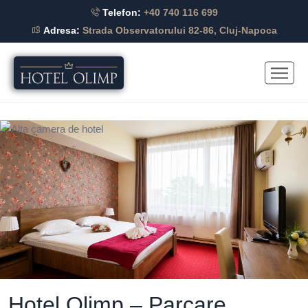
Telefon:
+40 740 116 699
Adresa:
Strada Observatorului 82-86, Cluj-Napoca
Hotel Olimp – Parcare
gratuită și acces rapid spre
centru
Camere confortabile cu mic dejun la doar 1,8 km de centrul
orașului.
Acceptăm grupuri turistice și organizate – capacitate de