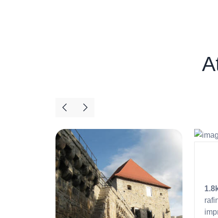
At
lui
 și
1.8
șului,
rafi
ria,
imp