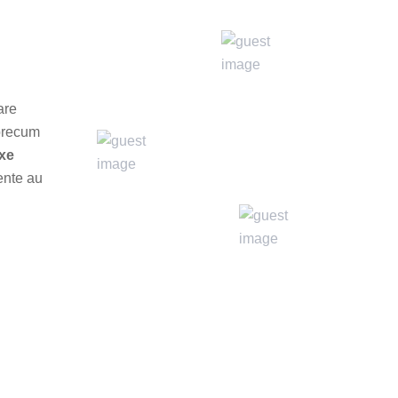
are
 precum
axe
lente au