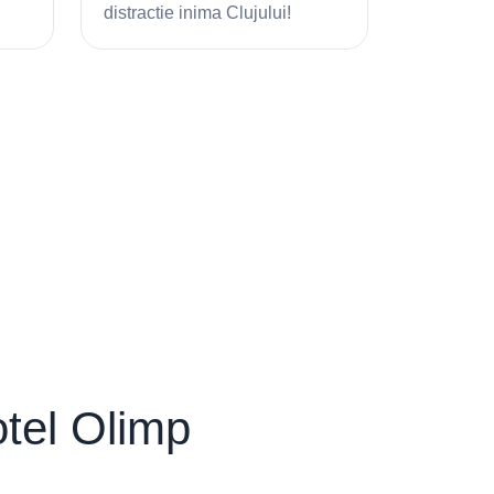
distractie inima Clujului!
cultura și 
otel Olimp