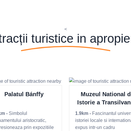
<
racții turistice in apropi
Palatul Bánffy
Muzeul National d
Istorie a Transilvan
km -
Simbolul
1.9km -
Fascinantul univer
namentului aristocratic,
istoriei locale si internation
resioneaza prin expozitiile
expus intr-un cadru