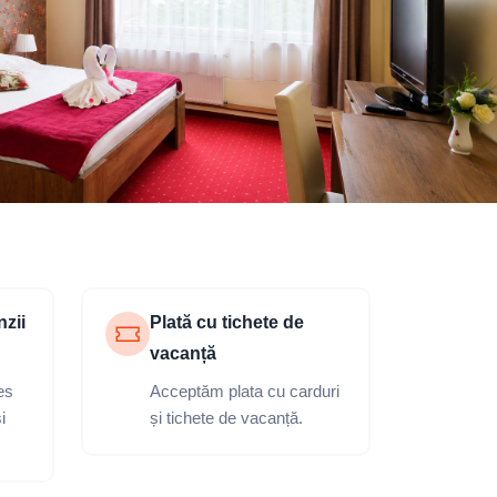
nzii
Plată cu tichete de
vacanță
es
Acceptăm plata cu carduri
i
și tichete de vacanță.