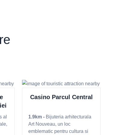
ere
e
Casino Parcul Central
Pi
iei
s al
1.9km -
Bijuteria arhitecturala
1.9km -
Lo
ale,
Art Nouveau, un loc
pitoresc d
emblematic pentru cultura si
unde se în