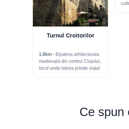
cale!
cult
Turnul Croitorilor
1.8km -
Bijuteria arhitecturala
medievala din centrul Clujului,
locul unde istoria prinde viata!
Ce spun o