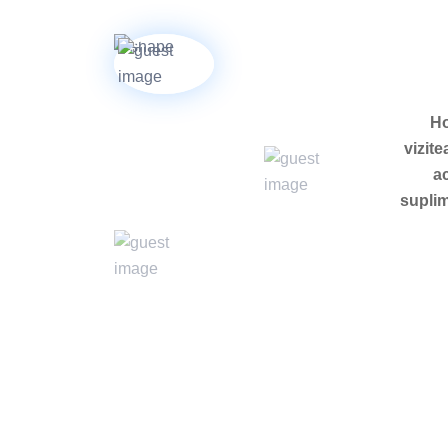
Ho
vizit
ac
suplim